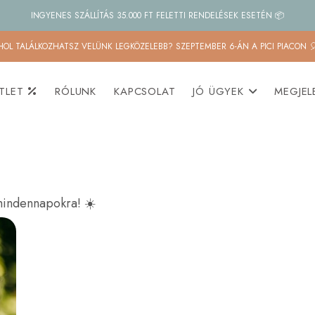
INGYENES SZÁLLÍTÁS 35.000 FT FELETTI RENDELÉSEK ESETÉN 📦
HOL TALÁLKOZHATSZ VELÜNK LEGKÖZELEBB? SZEPTEMBER 6-ÁN A PICI PIACON 
TLET
RÓLUNK
KAPCSOLAT
JÓ ÜGYEK
MEGJEL
mindennapokra! ☀️