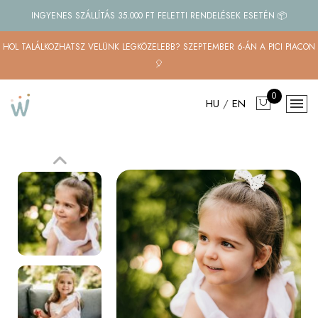
INGYENES SZÁLLÍTÁS 35.000 FT FELETTI RENDELÉSEK ESETÉN 📦
HOL TALÁLKOZHATSZ VELÜNK LEGKÖZELEBB? SZEPTEMBER 6-ÁN A PICI PIACON
🎈
0
HU
/
EN