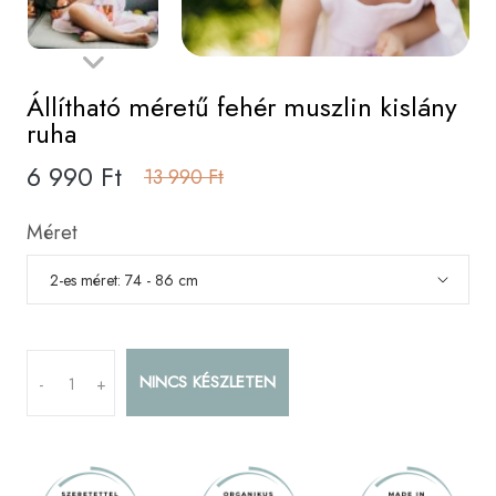
Állítható méretű fehér muszlin kislány
ruha
6 990 Ft
13 990 Ft
Méret
NINCS KÉSZLETEN
-
+