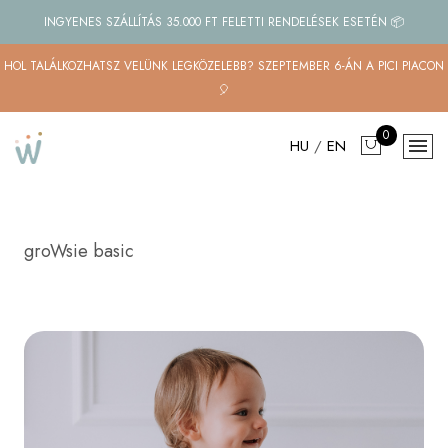
INGYENES SZÁLLÍTÁS 35.000 FT FELETTI RENDELÉSEK ESETÉN 📦
HOL TALÁLKOZHATSZ VELÜNK LEGKÖZELEBB? SZEPTEMBER 6-ÁN A PICI PIACON
🎈
0
HU
/
EN
groWsie basic