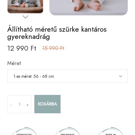
Állítható méretű szürke kantáros
gyereknadrág
12 990 Ft
15 990 Ft
Méret
KOSÁRBA
-
+