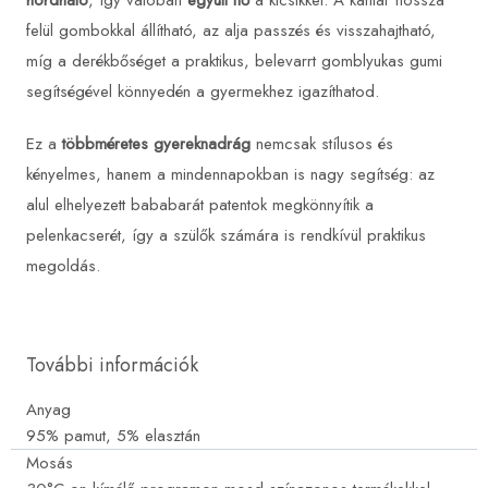
hordható
, így valóban
együtt nő
a kicsikkel. A kantár hossza
felül gombokkal állítható, az alja passzés és visszahajtható,
míg a derékbőséget a praktikus, belevarrt gomblyukas gumi
segítségével könnyedén a gyermekhez igazíthatod.
Ez a
többméretes gyereknadrág
nemcsak stílusos és
kényelmes, hanem a mindennapokban is nagy segítség: az
alul elhelyezett bababarát patentok megkönnyítik a
pelenkacserét, így a szülők számára is rendkívül praktikus
megoldás.
További információk
Anyag
95% pamut, 5% elasztán
Mosás