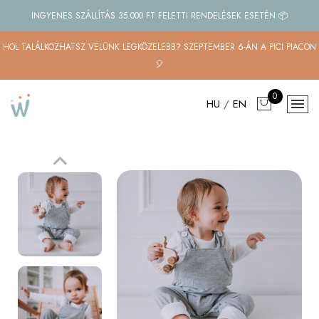
INGYENES SZÁLLÍTÁS 35.000 FT FELETTI RENDELÉSEK ESETÉN 📦
HOL TALÁLKOZHATSZ VELÜNK LEGKÖZELEBB? SZEPTEMBER 6-ÁN A PICI PIACON
🎈
0
HU
/
EN