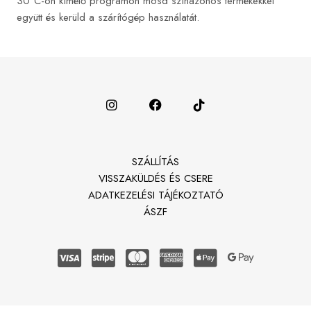
30°C-on kímélő programon mosd színazonos termékekkel
együtt és kerüld a szárítógép használatát.
SZÁLLÍTÁS
VISSZAKÜLDÉS ÉS CSERE
ADATKEZELÉSI TÁJÉKOZTATÓ
ÁSZF