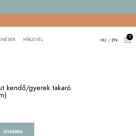

0
ENÉSEK
HÍRLEVÉL
HU
/
EN
t kendő/gyerek takaró
m)
KOSÁRBA