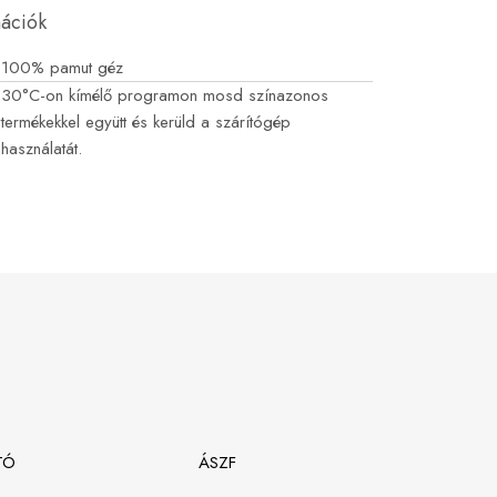
mációk
100% pamut géz
30°C-on kímélő programon mosd színazonos
termékekkel együtt és kerüld a szárítógép
használatát.
TÓ
ÁSZF