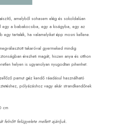
gészítő, amelyből sohasem elég és sokoldalúan
ell egy a babakocsiba, egy a kiságyba, egy az
 egy tartalék, ha valamelyiket épp mosni kellene.
megválasztott takaróval gyermeked mindig
ztonságban érezheti magát, hiszen anya és otthon
meretlen helyen is ugyanolyan nyugodtan pihenhet.
szellőző pamut géz kendő ráadásul használható
iztetéshez, pólyázáshoz vagy akár strandkendőnek
0 cm
t felnőtt felügyelete mellett ajánljuk.