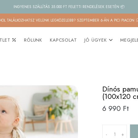
INGYENES SZÁLLÍTÁS 35.000 FT FELETTI RENDELÉSEK ESETÉN 📦
HOL TALÁLKOZHATSZ VELÜNK LEGKÖZELEBB? SZEPTEMBER 6-ÁN A PICI PIACON 
TLET
RÓLUNK
KAPCSOLAT
JÓ ÜGYEK
MEGJEL
Dínós pamu
(100x120 c
6 990 Ft
-
+