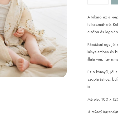
A takaró az a kie
felhasználható. K
autóba és legalább
Ráadásul egy jól 
kényelemben és bi
illata van, így is
Ez a könnyű, jól 
szoptatáshoz, büf
is.
Mérete: 100 x 12
A takaró használatá