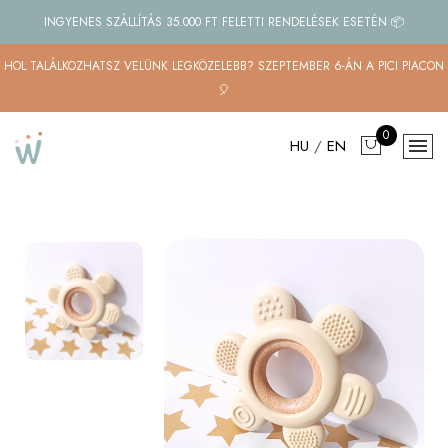
INGYENES SZÁLLÍTÁS 35.000 FT FELETTI RENDELÉSEK ESETÉN 📦
HOL TALÁLKOZHATSZ VELÜNK LEGKÖZELEBB? SZEPTEMBER 6-ÁN A PICI PIACON
🎈
0
HU
/
EN