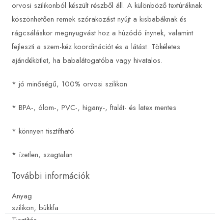
orvosi szilikonból készült részből áll. A különböző textúráknak
köszönhetően remek szórakozást nyújt a kisbabáknak és
rágcsáláskor megnyugvást hoz a húzódó ínynek, valamint
fejleszti a szem-kéz koordinációt és a látást. Tökéletes
ajándékötlet, ha babalátogatóba vagy hivatalos.
* jó minőségű, 100% orvosi szilikon
* BPA-, ólom-, PVC-, higany-, ftalát- és latex mentes
* könnyen tisztítható
* ízetlen, szagtalan
További információk
Anyag
szilikon, bükkfa