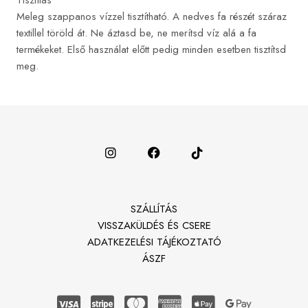
Tisztítás
Meleg szappanos vízzel tisztítható. A nedves fa részét száraz
textillel töröld át. Ne áztasd be, ne merítsd víz alá a fa
termékeket. Első használat előtt pedig minden esetben tisztítsd
meg.
SZÁLLÍTÁS
VISSZAKÜLDÉS ÉS CSERE
ADATKEZELÉSI TÁJÉKOZTATÓ
ÁSZF