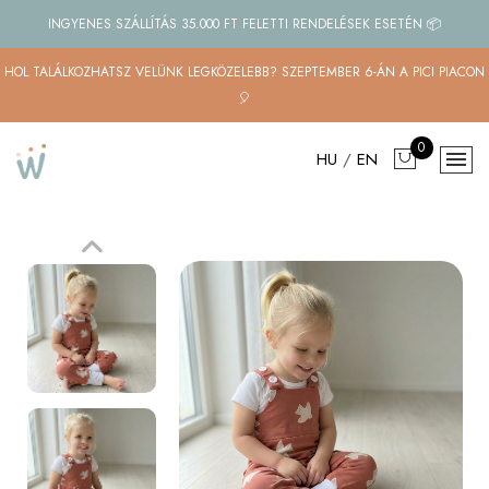
INGYENES SZÁLLÍTÁS 35.000 FT FELETTI RENDELÉSEK ESETÉN 📦
HOL TALÁLKOZHATSZ VELÜNK LEGKÖZELEBB? SZEPTEMBER 6-ÁN A PICI PIACON
🎈
0
HU
/
EN