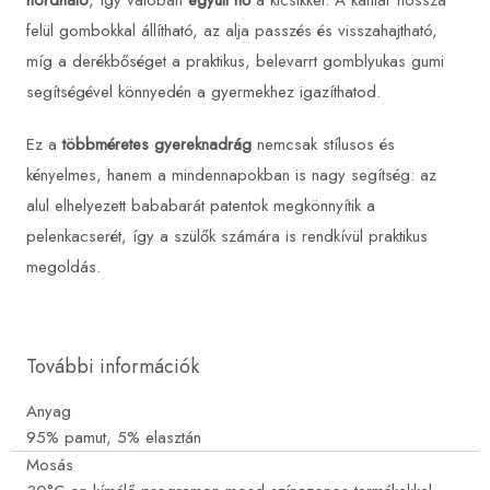
hordható
, így valóban
együtt nő
a kicsikkel. A kantár hossza
felül gombokkal állítható, az alja passzés és visszahajtható,
míg a derékbőséget a praktikus, belevarrt gomblyukas gumi
segítségével könnyedén a gyermekhez igazíthatod.
Ez a
többméretes gyereknadrág
nemcsak stílusos és
kényelmes, hanem a mindennapokban is nagy segítség: az
alul elhelyezett bababarát patentok megkönnyítik a
pelenkacserét, így a szülők számára is rendkívül praktikus
megoldás.
További információk
Anyag
95% pamut, 5% elasztán
Mosás