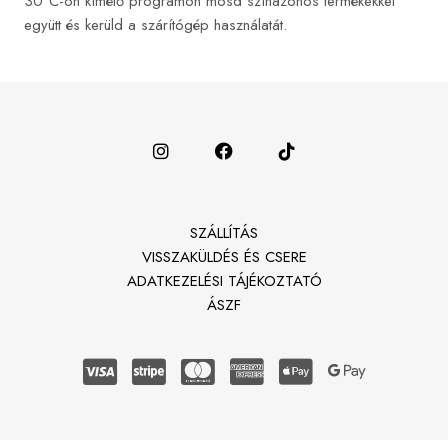
30°C-on kímélő programon mosd színazonos termékekkel
együtt és kerüld a szárítógép használatát.
SZÁLLÍTÁS
VISSZAKÜLDÉS ÉS CSERE
ADATKEZELÉSI TÁJÉKOZTATÓ
ÁSZF