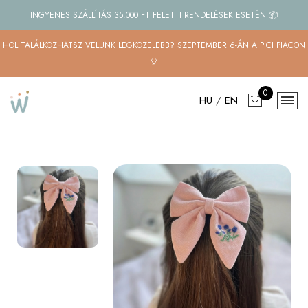
INGYENES SZÁLLÍTÁS 35.000 FT FELETTI RENDELÉSEK ESETÉN 📦
HOL TALÁLKOZHATSZ VELÜNK LEGKÖZELEBB? SZEPTEMBER 6-ÁN A PICI PIACON
🎈
0
HU
/
EN