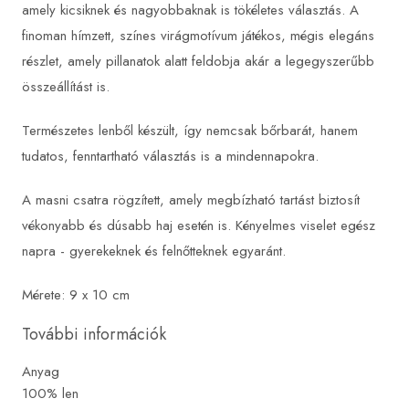
amely kicsiknek és nagyobbaknak is tökéletes választás. A
finoman hímzett, színes virágmotívum játékos, mégis elegáns
részlet, amely pillanatok alatt feldobja akár a legegyszerűbb
összeállítást is.
Természetes lenből készült, így nemcsak bőrbarát, hanem
tudatos, fenntartható választás is a mindennapokra.
A masni csatra rögzített, amely megbízható tartást biztosít
vékonyabb és dúsabb haj esetén is. Kényelmes viselet egész
napra - gyerekeknek és felnőtteknek egyaránt.
Mérete: 9 x 10 cm
További információk
Anyag
100% len