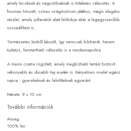
amely kicsiknek és nagyobbaknak is tökéletes választás. A
finoman hímzett, színes virágmotívum játékos, mégis elegáns
részlet, amely pillanatok alatt feldobja akár a legegyszerűbb
összeállítást is.
Természetes lenből készült, így nemcsak bőrbarát, hanem
tudatos, fenntartható választás is a mindennapokra.
A masni csatra rögzített, amely megbízható tartást biztosít
vékonyabb és dúsabb haj esetén is. Kényelmes viselet egész
napra - gyerekeknek és felnőtteknek egyaránt.
Mérete: 9 x 10 cm
További információk
Anyag
100% len