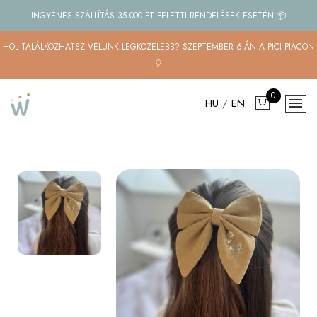
INGYENES SZÁLLÍTÁS 35.000 FT FELETTI RENDELÉSEK ESETÉN 📦
HOL TALÁLKOZHATSZ VELÜNK LEGKÖZELEBB? SZEPTEMBER 6-ÁN A PICI PIACON
🎈
0
HU
/
EN