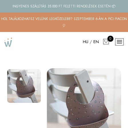
INGYENES SZÁLLÍTÁS 35.000 FT FELETTI RENDELÉSEK ESETÉN 📦
HOL TALÁLKOZHATSZ VELÜNK LEGKÖZELEBB? SZEPTEMBER 6-ÁN A PICI PIACON
🎈
0
HU
/
EN