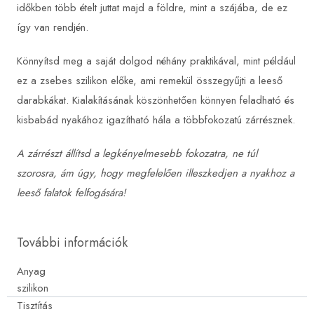
időkben több ételt juttat majd a földre, mint a szájába, de ez
így van rendjén.
Könnyítsd meg a saját dolgod néhány praktikával, mint például
ez a zsebes szilikon előke, ami remekül összegyűjti a leeső
darabkákat. Kialakításának köszönhetően könnyen feladható és
kisbabád nyakához igazítható hála a többfokozatú zárrésznek.
A zárrészt állítsd a legkényelmesebb fokozatra, ne túl
szorosra, ám úgy, hogy megfelelően illeszkedjen a nyakhoz a
leeső falatok felfogására!
További információk
Anyag
szilikon
Tisztítás