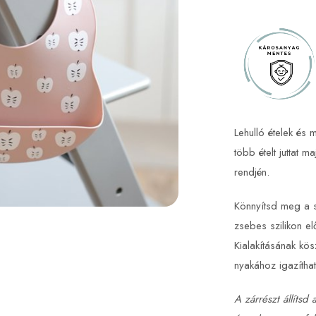
Lehulló ételek és
több ételt juttat 
rendjén.
Könnyítsd meg a s
zsebes szilikon el
Kialakításának kö
nyakához igazítha
A zárrészt állítsd