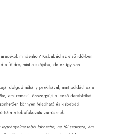
 maradékok mindenhol? Kisbabád az első időkben
majd a földre, mint a szájába, de ez így van
aját dolgod néhány praktikával, mint például ez a
őke, ami remekül összegyűjti a leeső darabkákat.
szönhetően könnyen feladható és kisbabád
tó hála a többfokozatú zárrésznek.
 a legkényelmesebb fokozatra, ne túl szorosra, ám