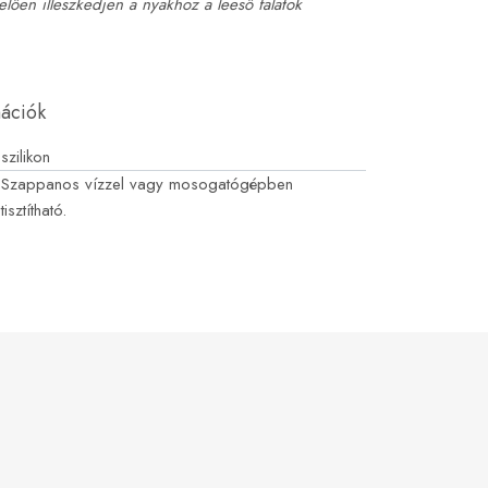
lően illeszkedjen a nyakhoz a leeső falatok
mációk
szilikon
Szappanos vízzel vagy mosogatógépben
tisztítható.