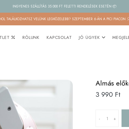
INGYENES SZÁLLÍTÁS 35.000 FT FELETTI RENDELÉSEK ESETÉN 📦
HOL TALÁLKOZHATSZ VELÜNK LEGKÖZELEBB? SZEPTEMBER 6-ÁN A PICI PIACON 
TLET
RÓLUNK
KAPCSOLAT
JÓ ÜGYEK
MEGJEL
Almás elők
3 990 Ft
-
+