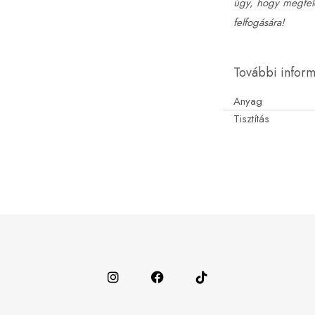
úgy, hogy megfele
felfogására!
További infor
Anyag
Tisztítás