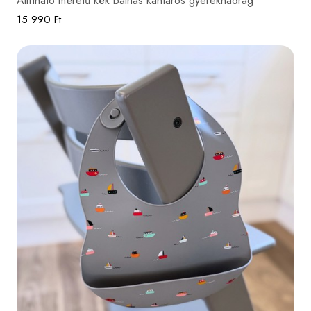
Állítható méretű kék bálnás kantáros gyereknadrág
15 990 Ft