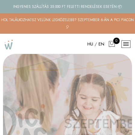
INGYENES SZÁLLÍTÁS 35.000 FT FELETTI RENDELÉSEK ESETÉN 📦
HOL TALÁLKOZHATSZ VELÜNK LEGKÖZELEBB? SZEPTEMBER 6-ÁN A PICI PIACON
🎈
0
HU
/
EN
Állítható méretű
gyerekruhák