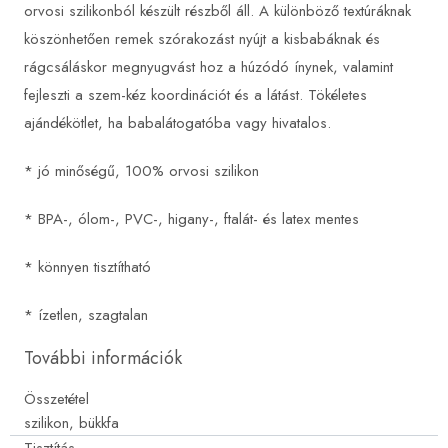
orvosi szilikonból készült részből áll. A különböző textúráknak
köszönhetően remek szórakozást nyújt a kisbabáknak és
rágcsáláskor megnyugvást hoz a húzódó ínynek, valamint
fejleszti a szem-kéz koordinációt és a látást. Tökéletes
ajándékötlet, ha babalátogatóba vagy hivatalos.
* jó minőségű, 100% orvosi szilikon
* BPA-, ólom-, PVC-, higany-, ftalát- és latex mentes
* könnyen tisztítható
* ízetlen, szagtalan
További információk
Összetétel
szilikon, bükkfa