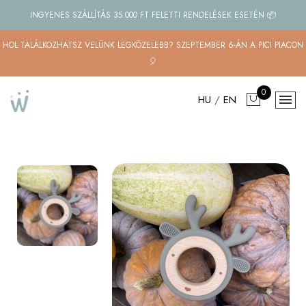
INGYENES SZÁLLÍTÁS 35.000 FT FELETTI RENDELÉSEK ESETÉN 📦
HOL TALÁLKOZHATSZ VELÜNK LEGKÖZELEBB? SZEPTEMBER 6-ÁN A PICI PIACON
🎈
0
HU
/
EN