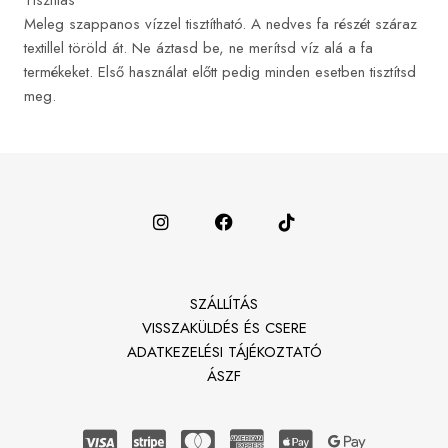
Tisztítás
Meleg szappanos vízzel tisztítható. A nedves fa részét száraz
textillel töröld át. Ne áztasd be, ne merítsd víz alá a fa
termékeket. Első használat előtt pedig minden esetben tisztítsd
meg.
SZÁLLÍTÁS
VISSZAKÜLDÉS ÉS CSERE
ADATKEZELÉSI TÁJÉKOZTATÓ
ÁSZF