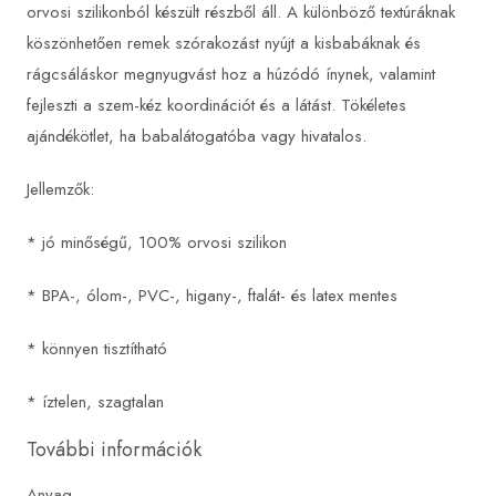
orvosi szilikonból készült részből áll. A különböző textúráknak
köszönhetően remek szórakozást nyújt a kisbabáknak és
rágcsáláskor megnyugvást hoz a húzódó ínynek, valamint
fejleszti a szem-kéz koordinációt és a látást. Tökéletes
ajándékötlet, ha babalátogatóba vagy hivatalos.
Jellemzők:
* jó minőségű, 100% orvosi szilikon
* BPA-, ólom-, PVC-, higany-, ftalát- és latex mentes
* könnyen tisztítható
* íztelen, szagtalan
További információk
Anyag