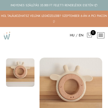
INGYENES SZÁLLÍTÁS 35.000 FT FELETTI RENDELÉSEK ESETÉN 📦
HOL TALÁLKOZHATSZ VELÜNK LEGKÖZELEBB? SZEPTEMBER 6-ÁN A PICI PIACON
🎈
0
HU
/
EN