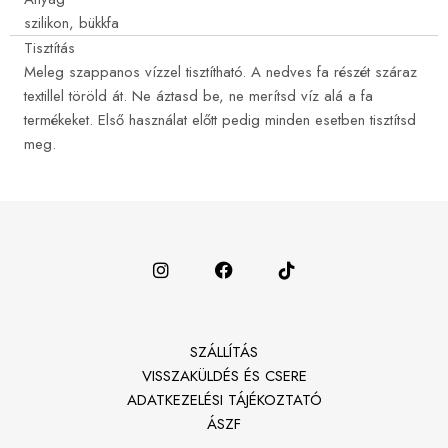
szilikon, bükkfa
Tisztítás
Meleg szappanos vízzel tisztítható. A nedves fa részét száraz
textillel töröld át. Ne áztasd be, ne merítsd víz alá a fa
termékeket. Első használat előtt pedig minden esetben tisztítsd
meg.
SZÁLLÍTÁS
VISSZAKÜLDÉS ÉS CSERE
ADATKEZELÉSI TÁJÉKOZTATÓ
ÁSZF