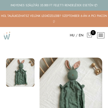
INGYENES SZÁLLÍTÁS 35.000 FT FELETTI RENDELÉSEK ESETÉN 📦
HOL TALÁLKOZHATSZ VELÜNK LEGKÖZELEBB? SZEPTEMBER 6-ÁN A PICI PIACON
🎈
0
HU
/
EN