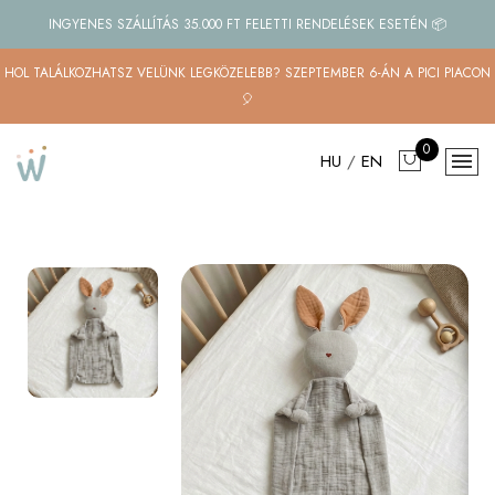
INGYENES SZÁLLÍTÁS 35.000 FT FELETTI RENDELÉSEK ESETÉN 📦
HOL TALÁLKOZHATSZ VELÜNK LEGKÖZELEBB? SZEPTEMBER 6-ÁN A PICI PIACON
🎈
0
HU
/
EN