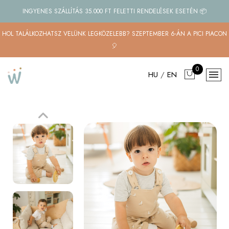
INGYENES SZÁLLÍTÁS 35.000 FT FELETTI RENDELÉSEK ESETÉN 📦
HOL TALÁLKOZHATSZ VELÜNK LEGKÖZELEBB? SZEPTEMBER 6-ÁN A PICI PIACON
🎈
0
HU
/
EN