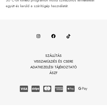
30°C-on kímélő programon mosd színazonos termékekkel
együtt és kerüld a szárítógép használatát.
SZÁLLÍTÁS
VISSZAKÜLDÉS ÉS CSERE
ADATKEZELÉSI TÁJÉKOZTATÓ
ÁSZF