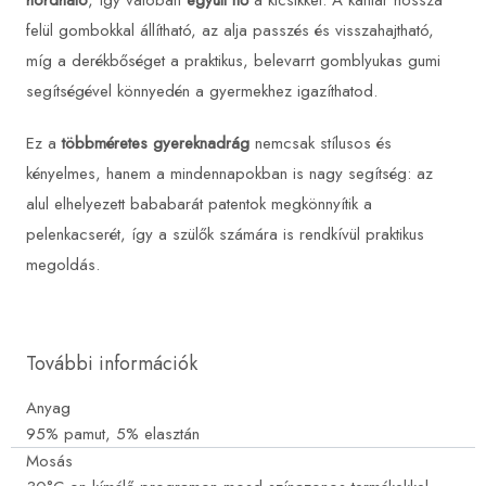
hordható
, így valóban
együtt nő
a kicsikkel. A kantár hossza
felül gombokkal állítható, az alja passzés és visszahajtható,
míg a derékbőséget a praktikus, belevarrt gomblyukas gumi
segítségével könnyedén a gyermekhez igazíthatod.
Ez a
többméretes gyereknadrág
nemcsak stílusos és
kényelmes, hanem a mindennapokban is nagy segítség: az
alul elhelyezett bababarát patentok megkönnyítik a
pelenkacserét, így a szülők számára is rendkívül praktikus
megoldás.
További információk
Anyag
95% pamut, 5% elasztán
Mosás