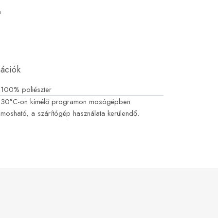
m
mációk
100% poliészter
30°C-on kímélő programon mosógépben
mosható, a szárítógép használata kerülendő.