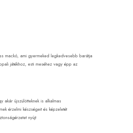
lüss mackó, ami gyermeked legkedvesebb barátja
appali játékhoz, esti meséhez vagy épp az
gy akár újszülötteknek is alkalmas
rmek érzelmi készségeit és képzeletét
ztonságérzetet nyújt