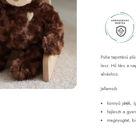
Puha tapintású p
lesz. Hű társ a n
alváshoz.
Jellemzői:
könnyű játék, í
fejleszti a gye
megnyugtat, bi