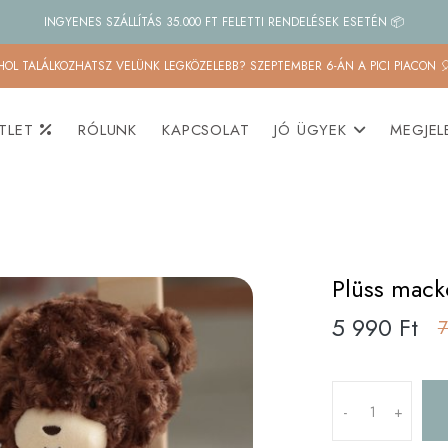
INGYENES SZÁLLÍTÁS 35.000 FT FELETTI RENDELÉSEK ESETÉN 📦
HOL TALÁLKOZHATSZ VELÜNK LEGKÖZELEBB? SZEPTEMBER 6-ÁN A PICI PIACON 
TLET
RÓLUNK
KAPCSOLAT
JÓ ÜGYEK
MEGJEL
Plüss mack
5 990 Ft
7
-
+