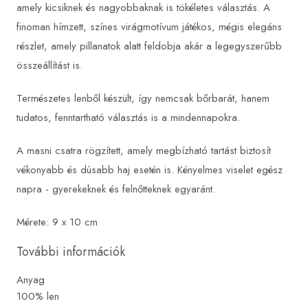
amely kicsiknek és nagyobbaknak is tökéletes választás. A
finoman hímzett, színes virágmotívum játékos, mégis elegáns
részlet, amely pillanatok alatt feldobja akár a legegyszerűbb
összeállítást is.
Természetes lenből készült, így nemcsak bőrbarát, hanem
tudatos, fenntartható választás is a mindennapokra.
A masni csatra rögzített, amely megbízható tartást biztosít
vékonyabb és dúsabb haj esetén is. Kényelmes viselet egész
napra - gyerekeknek és felnőtteknek egyaránt.
Mérete: 9 x 10 cm
További információk
Anyag
100% len