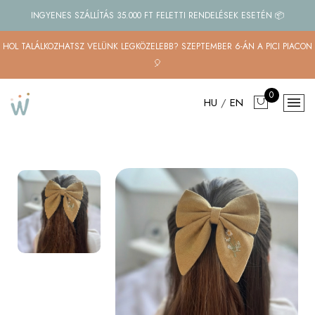
INGYENES SZÁLLÍTÁS 35.000 FT FELETTI RENDELÉSEK ESETÉN 📦
HOL TALÁLKOZHATSZ VELÜNK LEGKÖZELEBB? SZEPTEMBER 6-ÁN A PICI PIACON
🎈
0
HU
/
EN