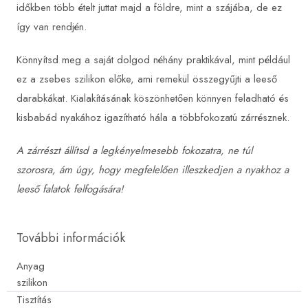
időkben több ételt juttat majd a földre, mint a szájába, de ez
így van rendjén.
Könnyítsd meg a saját dolgod néhány praktikával, mint például
ez a zsebes szilikon előke, ami remekül összegyűjti a leeső
darabkákat. Kialakításának köszönhetően könnyen feladható és
kisbabád nyakához igazítható hála a többfokozatú zárrésznek.
A zárrészt állítsd a legkényelmesebb fokozatra, ne túl
szorosra, ám úgy, hogy megfelelően illeszkedjen a nyakhoz a
leeső falatok felfogására!
További információk
Anyag
szilikon
Tisztítás