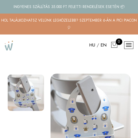
INGYENES SZÁLLÍTÁS 35.000 FT FELETTI RENDELÉSEK ESETÉN 📦
HOL TALÁLKOZHATSZ VELÜNK LEGKÖZELEBB? SZEPTEMBER 6-ÁN A PICI PIACON
🎈
0
HU
/
EN