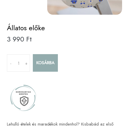
Állatos előke
3 990 Ft
KOSÁRBA
-
+
Lehulló ételek és maradékok mindenhol? Kisbabád az első